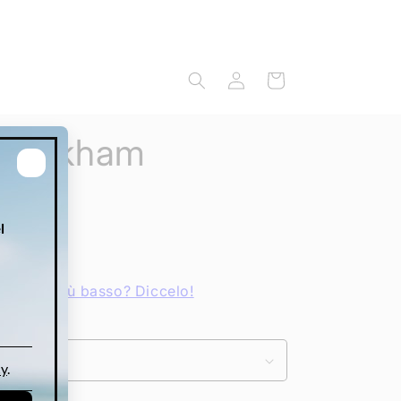
Accedi
Carrello
 Beckham
7S
R
 prezzo più basso? Diccelo!