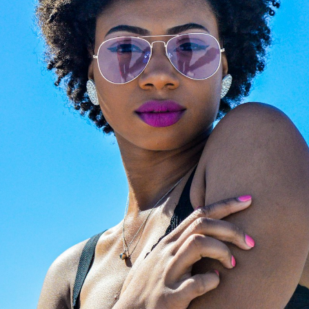
Share
A LEGALE
Servizio Sostituzione L
mativa Privacy
Ottici qualificati montano 
graduate sulla tua montat
e Policy
con ritiro/consegna a
domicilio.
to di Recesso
Rinnova i tuoi occhiali (vis
zioni generali d'Uso
sole, sport) con lenti gra
zioni generali Vendita
di alta qualità, fino al 50%
risparmio
aimer