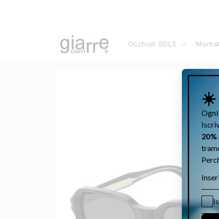
Vai
direttamente
ai contenuti
Occhiali SOLE
Monta
Passa alle
informazioni
sul prodotto