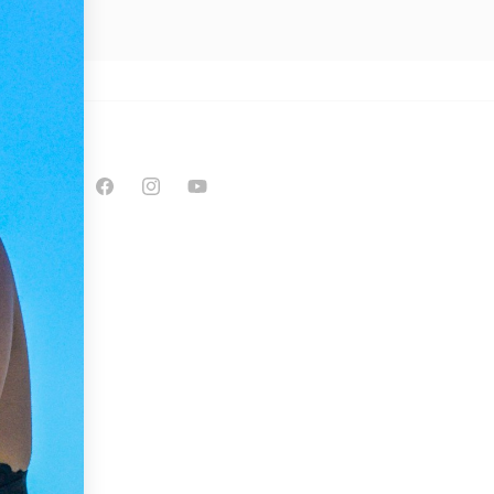
enti
Facebook
Instagram
YouTube
lenti
ura,
ta,
duate
 di