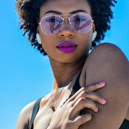
Share
A LEGALE
Servizio Sostituzione L
mativa Privacy
Ottici qualificati montano 
graduate sulla tua montat
e Policy
con ritiro/consegna a
domicilio.
to di Recesso
Rinnova i tuoi occhiali (vis
zioni generali d'Uso
sole, sport) con lenti gra
zioni generali Vendita
di alta qualità, fino al 50%
risparmio
aimer