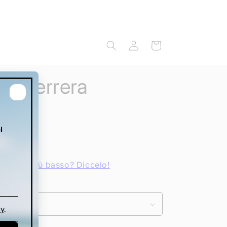
Accedi
Carrello
na Herrera
381G
R
 prezzo più basso? Diccelo!