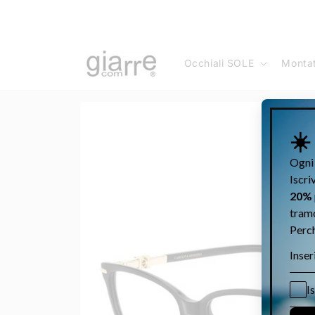
Vai
direttamente
ai contenuti
Occhiali SOLE
Monta
Passa alle
informazioni
sul prodotto