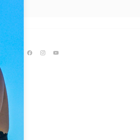
enti
Facebook
Instagram
YouTube
lenti
ura,
ta,
duate
 di